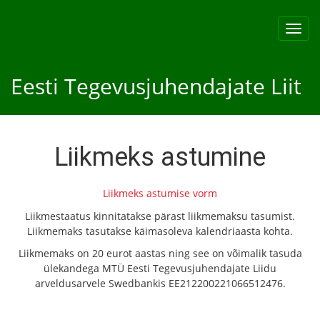
Toggl
navig
Eesti Tegevusjuhendajate Liit
Liikmeks astumine
Liikmeks astumise vorm
Liikmestaatus kinnitatakse pärast liikmemaksu tasumist.
Liikmemaks tasutakse käimasoleva kalendriaasta kohta.
Liikmemaks on 20 eurot aastas ning see on võimalik tasuda
ülekandega MTÜ Eesti Tegevusjuhendajate Liidu
arveldusarvele Swedbankis EE212200221066512476.