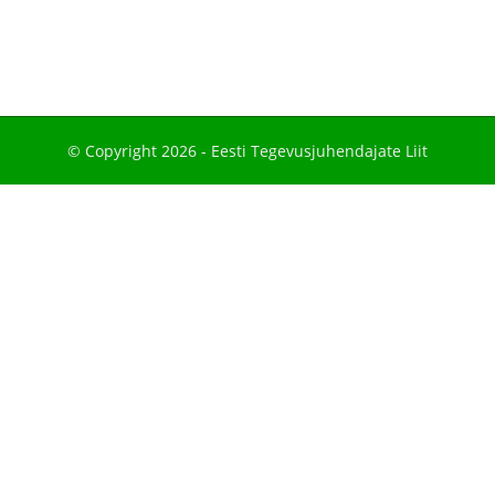
© Copyright 2026 -
Eesti Tegevusjuhendajate Liit